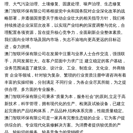
理、大气污染治理、土壤修复、固废处理、噪声治理、生态修复
澳门智联环保有限公司将根据党中央和国务院对企业深化改革的战
略部署，并遵循国资委关于推动企业壮大的相关指导方针，我们将
持续推进企业深层次改革，以实现产业结构的深度调整与优化，合
理配置各项资源，旨在提升核心竞争力，全面刷新企业整体素质。
我们面向全球市场及国内市场，矢志不渝地向更高更远的目标迈
进，奋力拼搏。
澳门智联环保有限公司在发展中注重与业界人士合作交流，强强联
手，共同发展壮大。在客户层面中力求广泛 建立稳定的客户基础，
业务范围涵盖了建筑业、设计业、工业、制造业、文化业、外商独
资 企业等领域，针对较为复杂、繁琐的行业资质注册申请咨询有着
丰富的实操经验，分别满足 不同行业，为各企业尽其所能，为之提
供合理、多方面的专业服务。
澳门智联环保有限公司秉承“质量为本，服务社会”的原则,立足于高
新技术，科学管理，拥有现代化的生产、检测及试验设备，已建立
起完善的产品结构体系，产品品种,结构体系完善，性能质量稳定。
澳门智联环保有限公司是一家具有完整生态链的企业，它为客户提
供综合的、专业现代化装修解决方案。为消费者提供较优质的产
品、较贴切的服务、较具竞争力的营销模式。